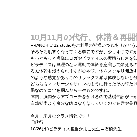
TOP
料金
10月11月の代行、休講＆再
FRANCHIC 22 studioをご利用の皆様いつもありがと
そろそろ肌寒くなってくる季節ですが、少しずつですが
もっともっと皆様にヨガやピラティスの素晴らしさを知
ピラティスは無理のない運動で体幹を意識して鍛える
ろん体幹も鍛えられますが心や頭、体をスッキリ開放
のような感覚がありこのリラックス感は体験しないと
どちらもマッサージやサロンのように行ったその時だ
果なのでコツを掴んだら一生ものですね♪
体内、脳内からアプローチをかけるので基礎代謝が上
自然効率よく余分な肉はなくなっていくので健康や美容
今月、来月のクラス情報です！
​〇代行
10/26(水)ピラティス担当かよこ先生→石橋先生