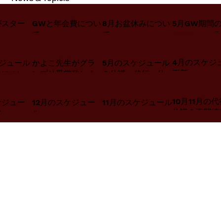
がスター
GWと年会費につい
8月お盆休みについ
5月GW期間
て
て
スンについて
4月のスケジ
ジュール
かよこ先生がグラ
5月のスケジュール
更新♪
みについ
ンプリ受賞致しま
＆休講・代行・休
した♪
講について
10月11月の
ケジュー
12月のスケジュー
11月のスケジュール
休講＆再開情
♪
ル♪